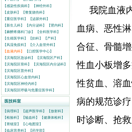
【感染性疾病科】
【神经外科】
我院血液
【皮肤科】
【整复烧伤科】
【重症医学科】
【泌尿外科】
【新生儿科】
【内分泌科】
【肾内科】
血病、恶性淋
【麻醉疼痛科门诊】
【全科医学科】
【生殖医学科】
【妇科】
【产科】
合征、骨髓增
【风湿免疫科】
【介入血管外科】
【血液内科】
【口腔医学中心】
【滨海院区急诊科】
【滨海院区产科】
性血小板增多
【滨海院区骨科】
【滨海院区内分泌科】
【滨海院区普外科】
【滨海院区心血管内科】
性贫血、溶血
【滨海院区神经内科】
【滨海院区呼吸与危重症医学科】
病的规范诊疗
医技科室
【病理科】
【超声医学科】
【放射科】
时诊断、抢救
【检验科】
【输血科】
【健康体检科】
【胃镜室】
【心电图室】
【临床营养科】
【药学部】