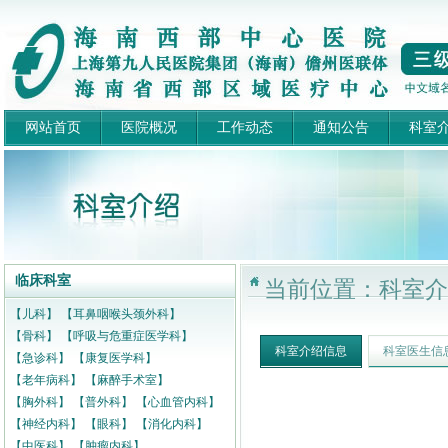
网站首页
医院概况
工作动态
通知公告
科室
临床科室
当前位置：科室介
【儿科】
【耳鼻咽喉头颈外科】
【骨科】
【呼吸与危重症医学科】
科室介绍信息
科室医生信
【急诊科】
【康复医学科】
【老年病科】
【麻醉手术室】
【胸外科】
【普外科】
【心血管内科】
【神经内科】
【眼科】
【消化内科】
【中医科】
【肿瘤内科】