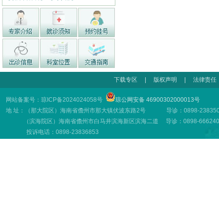
下载专区
|
版权声明
|
法律责任
网站备案号：琼ICP备2024024058号
琼公网安备 46900302000013号
地 址：（那大院区）海南省儋州市那大镇伏波东路2号 导诊：0898-23835001
（滨海院区）海南省儋州市白马井滨海新区滨海二道 导诊：0898-66624001
投诉电话：0898-23836853